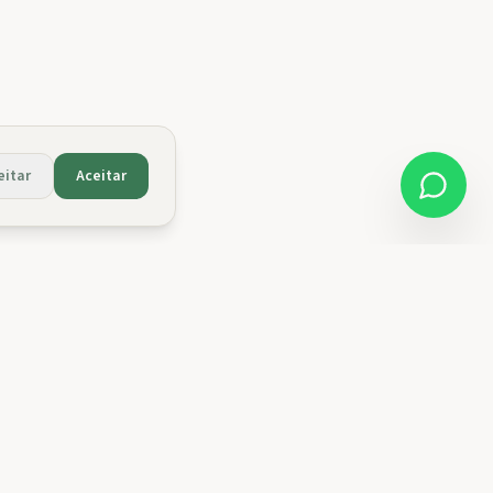
eitar
Aceitar
limitado
Descobrir