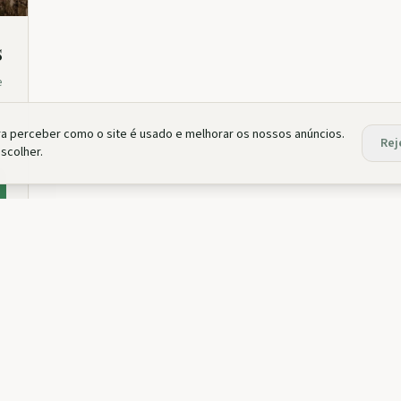
s
e
ra perceber como o site é usado e melhorar os nossos anúncios.
Rej
scolher.
Expedição Douro Selvagem · 18–20 Set 2026 · Grupo 
ÃO