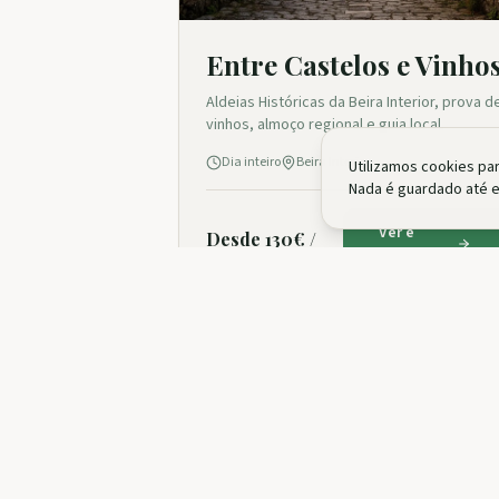
Entre Castelos e Vinho
Aldeias Históricas da Beira Interior, prova d
vinhos, almoço regional e guia local.
Dia inteiro
Beira Interior
Utilizamos cookies pa
Nada é guardado até e
Ver e
Desde 130€ /
Reservar
pessoa
PRÓXIMA EXPEDIÇ