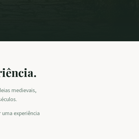
iência.
deias medievais,
séculos.
r uma experiência