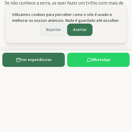
Se não conhece a serra, se quer fazer um trilho com mais de
10 km, no inverno (com neve as marcações desaparecem) ou
Utilizamos cookies para perceber como o site é usado e
se quer aprender sobre fauna, flora e geologia da região, um
melhorar os nossos anúncios. Nada é guardado até escolher.
guia local muda completamente a experiência. Os nossos
Rejeitar
Aceitar
trekkings incluem transporte, almoço de campo e seguro.
Ver experiências
WhatsApp
Pronto para viver isto?
Explore as experiências mencionadas neste artigo:
Expedições de Trekking
Trekking na Serra da Estrela
Caminhadas Noturnas